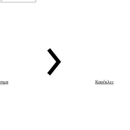
τημα
Καρέκλες