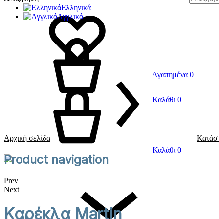
Ελληνικά
Αγγλικά
Αγαπημένα
0
Καλάθι
0
Αρχική σελίδα
Κατάσ
Καλάθι
0
Product navigation
Prev
Next
Καρέκλα Martin