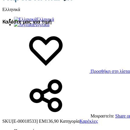
Ελληνικά
Ελληνικά
Καλέστε μας για τιμή
Αγγλικά
Προσθήκη στη λίστα
Μοιραστείτε
Share o
SKU
[Ε-00018533] ΕΜ136,90
Κατηγορία
Καρέκλες