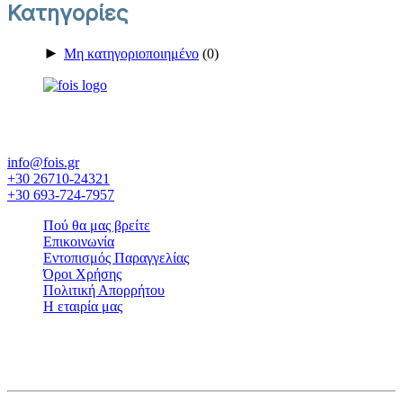
Κατηγορίες
►
Μη κατηγοριοποιημένο
(0)
Έκθεση εργοστασίων και επίπλων - Εξοπλισμός ξενοδοχείου -
Λευκά είδη - Στρώματα Candia
info@fois.gr
+30 26710-24321
+30 693-724-7957
Πού θα μας βρείτε
Επικοινωνία
Εντοπισμός Παραγγελίας
Όροι Χρήσης
Πολιτική Απορρήτου
Η εταιρία μας