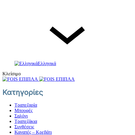
© FOIS. All rights reserved
Γλώσσα
Ελληνικά
Ελληνικά
Κλείσιμο
Κατηγορίες
Τραπεζαρία
Μπουφές
Σαλόνι
Τραπεζάκια
Συνθέσεις
Καναπές – Κρεβάτι