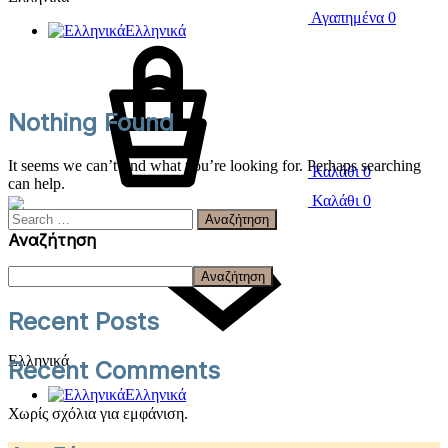
Αγαπημένα
0
Ελληνικά
Nothing Found
It seems we can’t find what you’re looking for. Perhaps searching
Καλάθι
0
can help.
Καλάθι
0
Αναζήτηση
Αναζήτηση
Αναζήτηση
Recent Posts
Ελληνικά
Recent Comments
Ελληνικά
Χωρίς σχόλια για εμφάνιση.