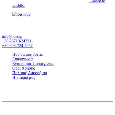
Added to
wishlist
Έκθεση εργοστασίων και επίπλων - Εξοπλισμός ξενοδοχείου -
Λευκά είδη - Στρώματα Candia
info@fois.gr
+30 26710-24321
+30 693-724-7957
Πού θα μας βρείτε
Επικοινωνία
Εντοπισμός Παραγγελίας
Όροι Χρήσης
Πολιτική Απορρήτου
Η εταιρία μας
© FOIS. All rights reserved
Γλώσσα