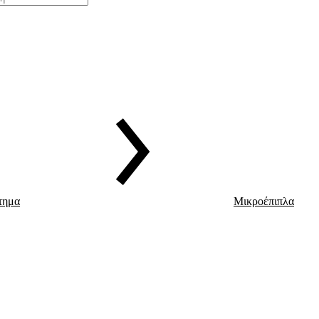
τημα
Μικροέπιπλα