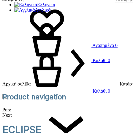
Ελληνικά
Αγγλικά
Αγαπημένα
0
Καλάθι
0
Αρχική σελίδα
Κατάσ
Καλάθι
0
Product navigation
Prev
Next
ECLIPSE