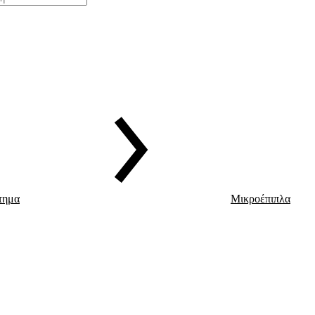
τημα
Μικροέπιπλα