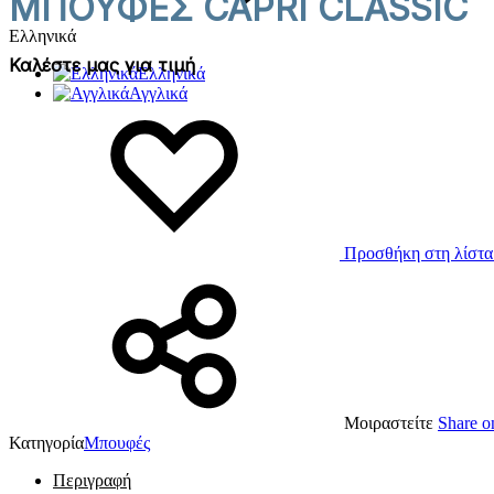
ΜΠΟΥΦΕΣ CAPRI CLASSIC
Ελληνικά
Καλέστε μας για τιμή
Ελληνικά
Αγγλικά
Προσθήκη στη λίστα
Μοιραστείτε
Share o
Κατηγορία
Μπουφές
Περιγραφή