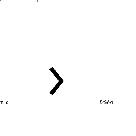
τημα
Σαλόνι