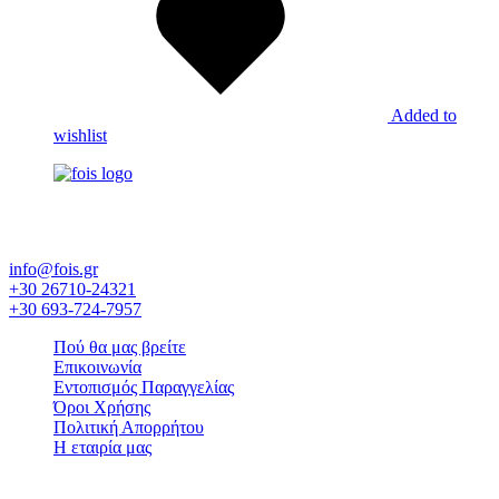
Added to
wishlist
Έκθεση εργοστασίων και επίπλων - Εξοπλισμός ξενοδοχείου -
Λευκά είδη - Στρώματα Candia
info@fois.gr
+30 26710-24321
+30 693-724-7957
Πού θα μας βρείτε
Επικοινωνία
Εντοπισμός Παραγγελίας
Όροι Χρήσης
Πολιτική Απορρήτου
Η εταιρία μας