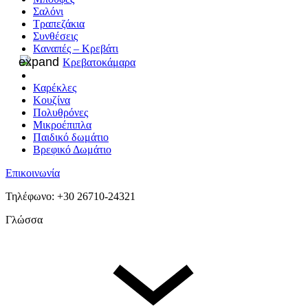
Σαλόνι
Τραπεζάκια
Συνθέσεις
Καναπές – Κρεβάτι
Κρεβατοκάμαρα
Καρέκλες
Κουζίνα
Πολυθρόνες
Μικροέπιπλα
Παιδικό δωμάτιο
Βρεφικό Δωμάτιο
Επικοινωνία
Τηλέφωνο: +30 26710-24321
Γλώσσα