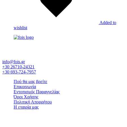
Added to
wishlist
Έκθεση εργοστασίων και επίπλων - Εξοπλισμός ξενοδοχείου -
Λευκά είδη - Στρώματα Candia
info@fois.gr
+30 26710-24321
+30 693-724-7957
Πού θα μας βρείτε
Επικοινωνία
Εντοπισμός Παραγγελίας
Όροι Χρήσης
Πολιτική Απορρήτου
Η εταιρία μας