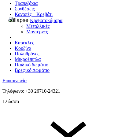
Τραπεζάκια
Συνθέσεις
Καναπές – Κρεβάτι
Κρεβατοκάμαρα
Μεταλλικές
Μοντέρνες
Καρέκλες
Κουζίνα
Πολυθρόνες
Μικροέπιπλα
Παιδικό δωμάτιο
Βρεφικό Δωμάτιο
Επικοινωνία
Τηλέφωνο: +30 26710-24321
Γλώσσα