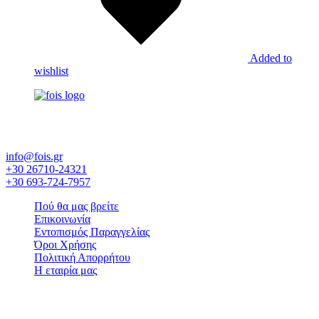
Added to
wishlist
Έκθεση εργοστασίων και επίπλων - Εξοπλισμός ξενοδοχείου -
Λευκά είδη - Στρώματα Candia
info@fois.gr
+30 26710-24321
+30 693-724-7957
Πού θα μας βρείτε
Επικοινωνία
Εντοπισμός Παραγγελίας
Όροι Χρήσης
Πολιτική Απορρήτου
Η εταιρία μας