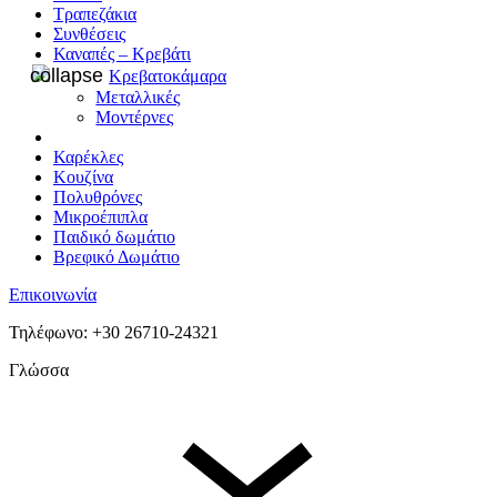
Τραπεζάκια
Συνθέσεις
Καναπές – Κρεβάτι
Κρεβατοκάμαρα
Μεταλλικές
Μοντέρνες
Καρέκλες
Κουζίνα
Πολυθρόνες
Μικροέπιπλα
Παιδικό δωμάτιο
Βρεφικό Δωμάτιο
Επικοινωνία
Τηλέφωνο: +30 26710-24321
Γλώσσα