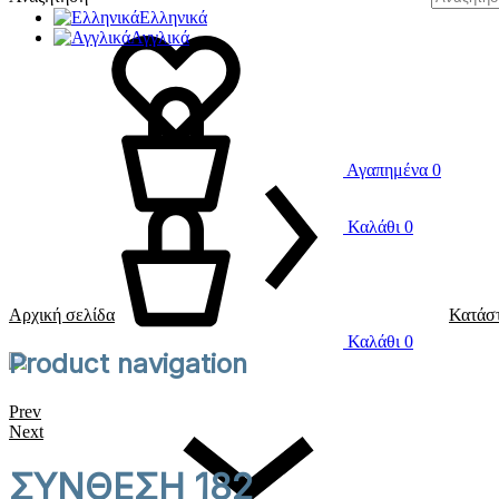
Ελληνικά
Αγγλικά
Αγαπημένα
0
Καλάθι
0
Αρχική σελίδα
Κατάσ
Καλάθι
0
Product navigation
Prev
Next
ΣΥΝΘΕΣΗ 182