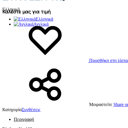
Ελληνικά
Καλέστε μας για τιμή
Ελληνικά
Αγγλικά
Προσθήκη στη λίστα
Μοιραστείτε
Share o
Κατηγορία
Συνθέσεις
Περιγραφή