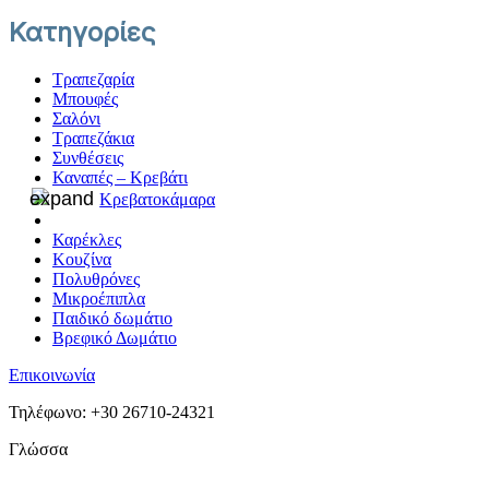
Κατηγορίες
Τραπεζαρία
Μπουφές
Σαλόνι
Τραπεζάκια
Συνθέσεις
Καναπές – Κρεβάτι
Κρεβατοκάμαρα
Καρέκλες
Κουζίνα
Πολυθρόνες
Μικροέπιπλα
Παιδικό δωμάτιο
Βρεφικό Δωμάτιο
Επικοινωνία
Τηλέφωνο: +30 26710-24321
Γλώσσα