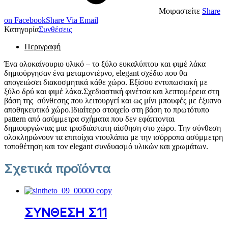
Μοιραστείτε
Share
on Facebook
Share Via Email
Κατηγορία
Συνθέσεις
Περιγραφή
Ένα ολοκαίνουριο υλικό – το ξύλο ευκαλύπτου και φιμέ λάκα
δημιούργησαν ένα μεταμοντέρνο, elegant σχέδιο που θα
απογειώσει διακοσμητικά κάθε χώρο. Εξίσου εντυπωσιακή με
ξύλο δρύ και φιμέ λάκα.Σχεδιαστική φινέτσα και λεπτομέρεια στη
βάση της σύνθεσης που λειτουργεί και ως μίνι μπουφές με έξυπνο
αποθηκευτικό χώρο.Ιδιαίτερο στοιχείο στη βάση το πρωτότυπο
pattern από ασύμμετρα σχήματα που δεν εφάπτονται
δημιουργώντας μια τρισδιάστατη αίσθηση στο χώρο. Την σύνθεση
ολοκληρώνουν τα επιτοίχια ντουλάπια με την ισόρροπα ασύμμετρη
τοποθέτηση και τον elegant συνδυασμό υλικών και χρωμάτων.
Σχετικά προϊόντα
ΣΥΝΘΕΣΗ Σ11