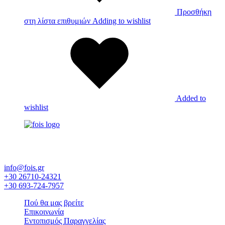
Προσθήκη
στη λίστα επιθυμιών
Adding to wishlist
Added to
wishlist
Έκθεση εργοστασίων και επίπλων - Εξοπλισμός ξενοδοχείου -
Λευκά είδη - Στρώματα Candia
info@fois.gr
+30 26710-24321
+30 693-724-7957
Πού θα μας βρείτε
Επικοινωνία
Εντοπισμός Παραγγελίας